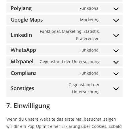
Consent
service
to
Polylang
Funktional
wordpress
Consent
service
to
Google Maps
Marketing
google-
Consent
service
analytics
to
Funktional, Marketing, Statistik,
polylang
LinkedIn
service
Consent
Präferenzen
google-
to
WhatsApp
Funktional
maps
service
Consent
linkedin
to
Mixpanel
Gegenstand der Untersuchung
Consent
service
to
Complianz
Funktional
whatsapp
Consent
service
to
Gegenstand der
mixpanel
Sonstiges
service
Consent
Untersuchung
complianz
to
7. Einwilligung
service
sonstiges
Wenn du unsere Website das erste Mal besuchst, zeigen
wir dir ein Pop-Up mit einer Erklärung über Cookies. Sobald